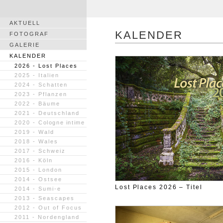
AKTUELL
KALENDER
FOTOGRAF
GALERIE
KALENDER
2026 - Lost Places
2025 - Italien
2024 - Schatten
2023 - Pflanzen
2022 - Bäume
2021 - Deutschland
2020 -
Cologne intime
2019 - Wald
2018 - Wales
2017 - Schweiz
2016 - Köln
2015 - London
2014 - Ostsee
Lost Places 2026 – Titel
2014 - Sumi-e
2013 - Seascapes
2012 - Out of Focus
2011 - Nordengland