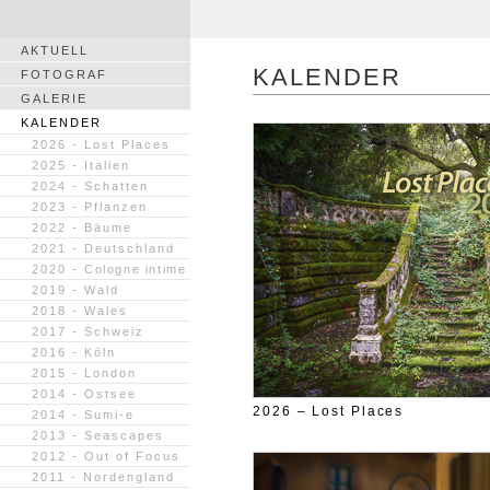
AKTUELL
KALENDER
FOTOGRAF
GALERIE
KALENDER
2026 - Lost Places
2025 - Italien
2024 - Schatten
2023 - Pflanzen
2022 - Bäume
2021 - Deutschland
2020 -
Cologne intime
2019 - Wald
2018 - Wales
2017 - Schweiz
2016 - Köln
2015 - London
2014 - Ostsee
2026 – Lost Places
2014 - Sumi-e
2013 - Seascapes
2012 - Out of Focus
2011 - Nordengland